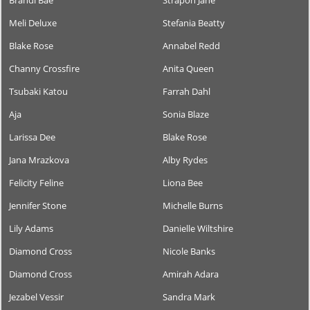
Brandi Bae
Strapon Jane
Meli Deluxe
Stefania Beatty
Blake Rose
Annabel Redd
Channy Crossfire
Anita Queen
Tsubaki Katou
Farrah Dahl
Aja
Sonia Blaze
Larissa Dee
Blake Rose
Jana Mrazkova
Alby Rydes
Felicity Feline
Liona Bee
Jennifer Stone
Michelle Burns
Lily Adams
Danielle Wiltshire
Diamond Cross
Nicole Banks
Diamond Cross
Amirah Adara
Jezabel Vessir
Sandra Mark