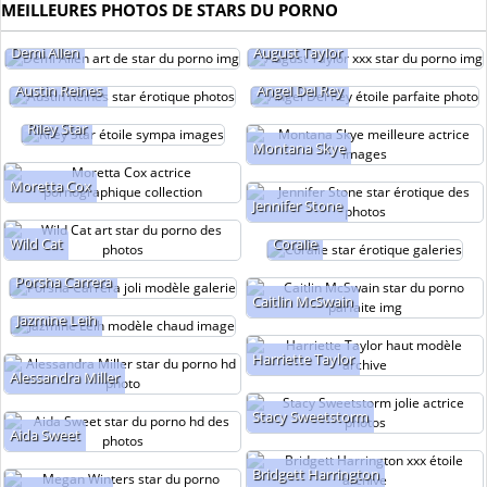
MEILLEURES PHOTOS DE STARS DU PORNO
Demi Allen
August Taylor
Austin Reines
Angel Del Rey
Riley Star
Montana Skye
Moretta Cox
Jennifer Stone
Wild Cat
Coralie
Porsha Carrera
Caitlin McSwain
Jazmine Leih
Harriette Taylor
Alessandra Miller
Stacy Sweetstorm
Aida Sweet
Bridgett Harrington