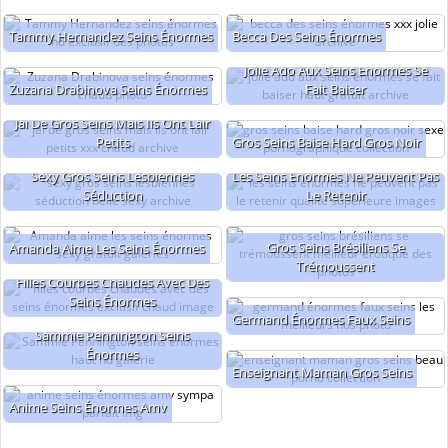
Tammy Hernandez Seins Énormes
Becca Des Seins Énormes
Jolie Ado Aux Seins Énormes Se
Zuzana Drabinova Seins Énormes
Fait Baiser
Jai De Gros Seins Mais Ils Ont Lair
Petits
Gros Seins Baise Hard Gros Noir
Sexy Gros Seins Lesbiennes
Les Seins Énormes Ne Peuvent Pas
Séduction
Le Retenir
Gros Seins Brésiliens Se
Amanda Aime Les Seins Énormes
Trémoussent
Filles Courbes Chaudes Avec Des
Seins Énormes
Germand Énormes Faux Seins
Sammie Pennington Seins
Énormes
Enseignant Maman Gros Seins
Anime Seins Énormes Amv