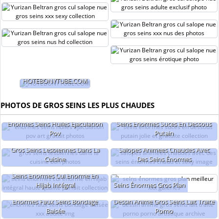
HOTEBONYTUBE.COM
PHOTOS DE GROS SEINS LES PLUS CHAUDES
Énormes Seins Huilés Éjaculation
Seins Énormes Sucés En Dessous
Pov
Putain
Gros Seins Lesbiennes Dans La
Salopes Animées Chaudes Avec
Cuisine
Des Seins Énormes
Seins Énormes Cul Énorme En
Hijab Intégral
Seins Énormes Gros Plan
Énormes Faux Seins Bondage
Dessin Animé Gros Seins Lait Traite
Baisée
Porno