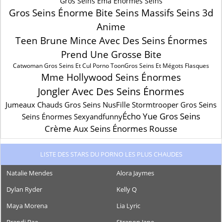
Gros Seins Ema Énormes Seins
Gros Seins Énorme Bite Seins Massifs Seins 3d
Anime
Teen Brune Mince Avec Des Seins Énormes
Prend Une Grosse Bite
Catwoman Gros Seins Et Cul Porno Toon
Gros Seins Et Mégots Flasques
Mme Hollywood Seins Énormes
Jongler Avec Des Seins Énormes
Jumeaux Chauds Gros Seins Nus
Fille Stormtrooper Gros Seins
Écho Yue Gros Seins
Seins Énormes Sexyandfunny
Crème Aux Seins Énormes Rousse
LISTE DES STARS DU PORNO LES PLUS CHAUDES
Natalie Mendes
Alora Jaymes
Dylan Ryder
Kelly Q
Maya Morena
Lia Lyric