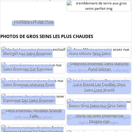
HOTEBONYTUBE.COM
PHOTOS DE GROS SEINS LES PLUS CHAUDES
Blackgirl Aux Seins Énormes
Aiura Mikoto Gros Seins
Défoncés Énormes Seins Matures
Seins Énormes Sur Tumview
Fond Décran
Lui A Écrasé Les Couilles, Gros
Seins Énormes Matures Épais
Seins Lont Branlé
Espionner Des Seins Énormes
Beaux Gros Seins Aux Gros Seins
Seins Énormes, Modèles Grande
Mods De Seins Énormes De
Taille
Dragon Age
Énorme Mariage De Seins D’anime