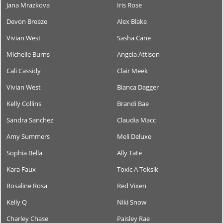
Jana Mrazkova
Iris Rose
Devon Breeze
Alex Blake
Vivian West
Sasha Cane
Michelle Burns
Angela Attison
Cali Cassidy
Clair Meek
Vivian West
Bianca Dagger
Kelly Collins
Brandi Bae
Sandra Sanchez
Claudia Macc
Amy Summers
Meli Deluxe
Sophia Bella
Ally Tate
Kara Faux
Toxic A Toksik
Rosaline Rosa
Red Vixen
Kelly Q
Niki Snow
Charley Chase
Paisley Rae