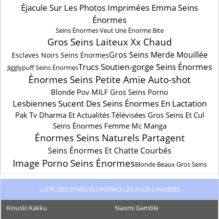
Éjacule Sur Les Photos Imprimées Emma Seins
Énormes
Seins Énormes Veut Une Énorme Bite
Gros Seins Laiteux Xx Chaud
Gros Seins Merde Mouillée
Esclaves Noirs Seins Énormes
Trucs Soutien-gorge Seins Énormes
Jigglypuff Seins Énormes
Énormes Seins Petite Amie Auto-shot
Blonde Pov MILF Gros Seins Porno
Lesbiennes Sucent Des Seins Énormes En Lactation
Pak Tv Dharma Et Actualités Télévisées Gros Seins Et Cul
Seins Énormes Femme Mc Manga
Énormes Seins Naturels Partagent
Seins Énormes Et Chatte Courbés
Image Porno Seins Énormes
Blonde Beaux Gros Seins
LISTE DES STARS DU PORNO LES PLUS CHAUDES
Kinuski Kakku
Naomi Gamble