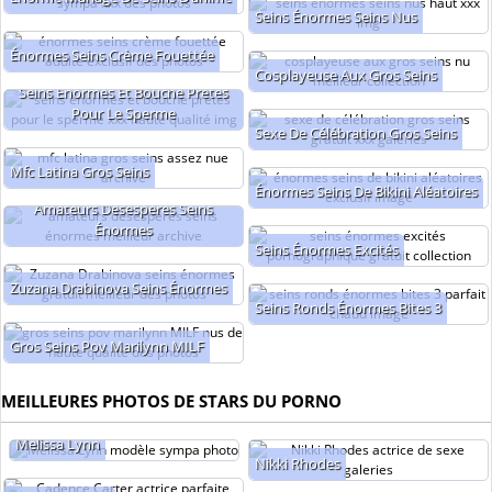
Seins Énormes Seins Nus
Énormes Seins Crème Fouettée
Cosplayeuse Aux Gros Seins
Seins Énormes Et Bouche Prêtes
Pour Le Sperme
Sexe De Célébration Gros Seins
Mfc Latina Gros Seins
Énormes Seins De Bikini Aléatoires
Amateurs Désespérés Seins
Énormes
Seins Énormes Excités
Zuzana Drabinova Seins Énormes
Seins Ronds Énormes Bites 3
Gros Seins Pov Marilynn MILF
MEILLEURES PHOTOS DE STARS DU PORNO
Melissa Lynn
Nikki Rhodes