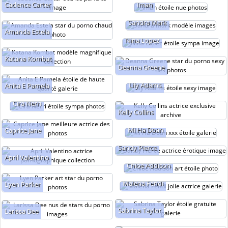
Cadence Carter
Iman
Sandra Mark
Amanda Estela
Nina Lopez
Katana Kombat
Deanna Greene
Lily Adams
Anita E Pamela
Cira Nerri
Kelly Collins
Mi Ha Doan
Caprice Jane
Sandy Pierce
April Valentino
Chloe Addison
Malena Fendi
Lyen Parker
Sabrina Taylor
Larissa Dee