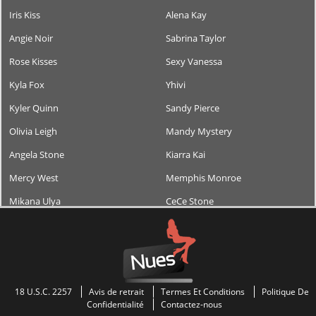
Iris Kiss
Alena Kay
Angie Noir
Sabrina Taylor
Rose Kisses
Sexy Vanessa
Kyla Fox
Yhivi
Kyler Quinn
Sandy Pierce
Olivia Leigh
Mandy Mystery
Angela Stone
Kiarra Kai
Mercy West
Memphis Monroe
Mikana Ulya
CeCe Stone
18 U.S.C. 2257
Avis de retrait
Termes Et Conditions
Politique De
Confidentialité
Contactez-nous