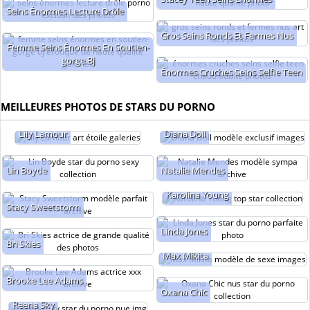
Seins Énormes Lecture Drôle
Gros Seins Ronds Et Fermes Nus
Femme Seins Énormes En Soutien-
gorge Bj
Énormes Cruches Seins Selfie Teen
MEILLEURES PHOTOS DE STARS DU PORNO
Lily Lamour
Diana Doll
Lin Boyde
Natalie Mendes
Karolina Young
Stacy Sweetstorm
Linda Jones
Bri Skies
Max Mikita
Brooke Lee Adams
Oxana Chic
Reena Sky