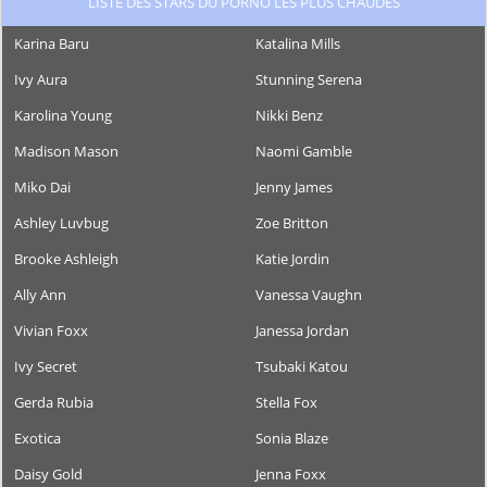
LISTE DES STARS DU PORNO LES PLUS CHAUDES
Karina Baru
Katalina Mills
Ivy Aura
Stunning Serena
Karolina Young
Nikki Benz
Madison Mason
Naomi Gamble
Miko Dai
Jenny James
Ashley Luvbug
Zoe Britton
Brooke Ashleigh
Katie Jordin
Ally Ann
Vanessa Vaughn
Vivian Foxx
Janessa Jordan
Ivy Secret
Tsubaki Katou
Gerda Rubia
Stella Fox
Exotica
Sonia Blaze
Daisy Gold
Jenna Foxx