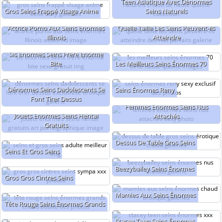
Teen Asiatique Avec Dénormes
Gros Seins Frappé Visage Anime
Seins Naturels
Actrice Porno Aux Seins Énormes
Quelle Taille Les Seins Peuvent-ils
Illinois
Atteindre
Sis Énormes Seins Frère Énorme
Bite
Les Meilleurs Seins Énormes 70
Dénormes Seins Dadolescents Se
Seins Énormes Reny
Font Tirer Dessus
Femmes Énormes Seins Nus
Jouets Énormes Seins Hentai
Attachés
Gratuits
Dessus De Table Gros Seins
Seins Et Gros Seins
Beezybailey Seins Énormes
Gros Gros Cintres Seins
Mamies Aux Seins Énormes
Tête Rouge Seins Énormes Grands
Stacey Teen Seins Énormes