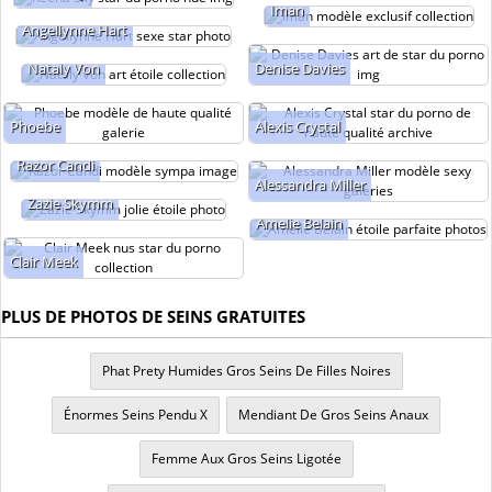
Iman
Angellynne Hart
Nataly Von
Denise Davies
Phoebe
Alexis Crystal
Razor Candi
Alessandra Miller
Zazie Skymm
Amelie Belain
Clair Meek
PLUS DE PHOTOS DE SEINS GRATUITES
Phat Prety Humides Gros Seins De Filles Noires
Énormes Seins Pendu X
Mendiant De Gros Seins Anaux
Femme Aux Gros Seins Ligotée