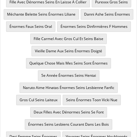
Fille Avec Dénormes Seins En Laisse À Collier
Purexxx Gros Seins
Méchante Belette Seins Énormes Liliane
Danni Ashe Seins Énormes
Énormes Faux Seins Oral
Énormes Seins Dinfirmières F Hommes
Fille Carmel Avec Gros Cul Et Seins Baise
Vieille Dame Aux Seins Énormes Doigté
Quelque Chose Mais Mes Seins Sont Énormes
5e Année Énormes Seins Hentai
Naruto Aime Hinatas Énormes Seins Lesbienne Fanfic
Gros Cul Seins Laiteux
Seins Énormes Toon Vicki Nue
Deux Filles Avec Dénormes Seins Se Font
Énormes Seins Lesbiens Courant Dans Les Bois
Desi Femme Seins Énormes
Voyager Seins Énormes Houblonnés