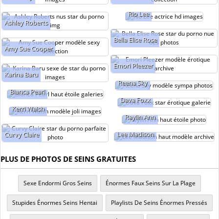
Rio Lee
Ashley Roberts
Bella Elise Rose
Amy Sue Cooper
Emori Pleezer
Karina Baru
Reena Sky
Bianca Pearl
Dava Foxx
Kerri Walsh
Raylin Ann
Lee Madison
Curvy Claire
PLUS DE PHOTOS DE SEINS GRATUITES
Sexe Endormi Gros Seins
Énormes Faux Seins Sur La Plage
Stupides Énormes Seins Hentai
Playlists De Seins Énormes Pressés