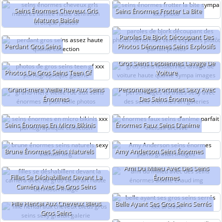
Seins Énormes Cheveux Gris
Seins Énormes Frotter La Bite
Matures Baisée
Paroles De Bjork Découpant Des
Perdant Gros Seins
Photos Dénormes Seins Explosifs
Gros Seins Lesbiennes Lavage De
Photos De Gros Seins Teen Gf
Voiture
Grand-mère Vieille Rue Aux Seins
Personnages Fortnites Sexy Avec
Énormes
Des Seins Énormes
Seins Énormes En Micro Bikinis
Énormes Faux Seins D’anime
Brune Énormes Seins Naturels
Amy Anderson Seins Énormes
Ami Du Milieu Avec Des Seins
Filles Se Déshabillent Devant La
Énormes
Caméra Avec De Gros Seins
Fille Hentai Aux Cheveux Bleus
Belle Ayant Ses Gros Seins Serrés
Gros Seins