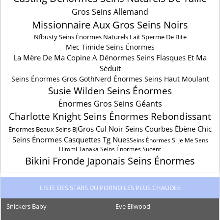
Gros Seins Allemand
Missionnaire Aux Gros Seins Noirs
Nfbusty Seins Énormes Naturels Lait Sperme De Bite
Mec Timide Seins Énormes
La Mère De Ma Copine A Dénormes Seins Flasques Et Ma
Séduit
Seins Énormes Gros Goth
Nerd Énormes Seins Haut Moulant
Susie Wilden Seins Énormes
Énormes Gros Seins Géants
Charlotte Knight Seins Énormes Rebondissant
Gros Cul Noir Seins Courbes Ébène Chic
Énormes Beaux Seins Bj
Seins Énormes Casquettes Tg Nues
Seins Énormes Si Je Me Sens
Hitomi Tanaka Seins Énormes Sucent
Bikini Fronde Japonais Seins Énormes
LISTE DES STARS DU PORNO LES PLUS CHAUDES
Snickers Baby
Eve Ellwood