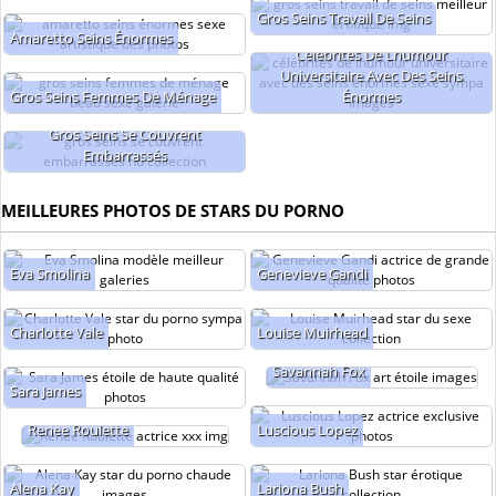
Gros Seins Travail De Seins
Amaretto Seins Énormes
Célébrités De Lhumour
Universitaire Avec Des Seins
Gros Seins Femmes De Ménage
Énormes
Gros Seins Se Couvrent
Embarrassés
MEILLEURES PHOTOS DE STARS DU PORNO
Eva Smolina
Genevieve Gandi
Charlotte Vale
Louise Muirhead
Savannah Fox
Sara James
Renee Roulette
Luscious Lopez
Alena Kay
Lariona Bush