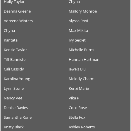
Holly Taylor
Chyna
Deanna Greene
Mallory Monroe
Adreena Winters
Alyssa Roxi
Chyna
Max Mikita
Kantata
Ivy Secret
Kenzie Taylor
Michelle Burns
Tiff Bannister
Hannah Hartman
Cali Cassidy
Jewelz Blu
Karolina Young
Melody Charm
Lynn Stone
Kenzi Marie
Nancy Vee
Vika P
Denise Davies
Coco Rose
Samantha Rone
Stella Fox
Kristy Black
Ashley Roberts