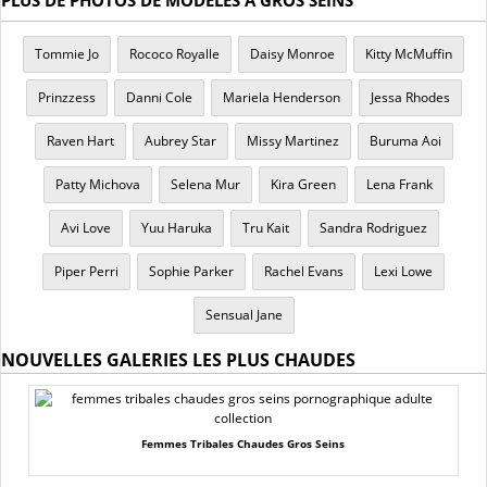
PLUS DE PHOTOS DE MODÈLES À GROS SEINS
Tommie Jo
Rococo Royalle
Daisy Monroe
Kitty McMuffin
Prinzzess
Danni Cole
Mariela Henderson
Jessa Rhodes
Raven Hart
Aubrey Star
Missy Martinez
Buruma Aoi
Patty Michova
Selena Mur
Kira Green
Lena Frank
Avi Love
Yuu Haruka
Tru Kait
Sandra Rodriguez
Piper Perri
Sophie Parker
Rachel Evans
Lexi Lowe
Sensual Jane
NOUVELLES GALERIES LES PLUS CHAUDES
Femmes Tribales Chaudes Gros Seins