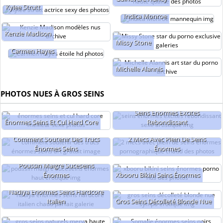
Kylee Strutt
Indica Monroe
Kenzie Madison
Missy Stone
Carmen Hayes
Michelle Alannis
PHOTOS NUES À GROS SEINS
Seins Énormes Excités
Énormes Seins Et Cul Hard Core
Rebondissant
Comment Soutenir Des Trucs
2 Mecs Avec Plein De Seins
Énormes Seins
Énormes
Poussin Maigre Suceseins
Énormes
Xbooru Bikini Seins Énormes
Nadiya Énormes Seins Hardcore
Italien
Gros Seins Décolleté Blonde Nue