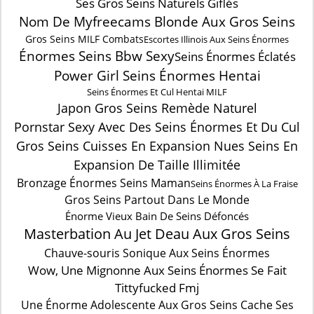
Ses Gros Seins Naturels Giflés
Nom De Myfreecams Blonde Aux Gros Seins
Gros Seins MILF Combats
Escortes Illinois Aux Seins Énormes
Énormes Seins Bbw Sexy
Seins Énormes Éclatés
Power Girl Seins Énormes Hentai
Seins Énormes Et Cul Hentai MILF
Japon Gros Seins Remède Naturel
Pornstar Sexy Avec Des Seins Énormes Et Du Cul
Gros Seins Cuisses En Expansion Nues Seins En
Expansion De Taille Illimitée
Bronzage Énormes Seins Maman
Seins Énormes À La Fraise
Gros Seins Partout Dans Le Monde
Énorme Vieux Bain De Seins Défoncés
Masterbation Au Jet Deau Aux Gros Seins
Chauve-souris Sonique Aux Seins Énormes
Wow, Une Mignonne Aux Seins Énormes Se Fait
Tittyfucked Fmj
Une Énorme Adolescente Aux Gros Seins Cache Ses