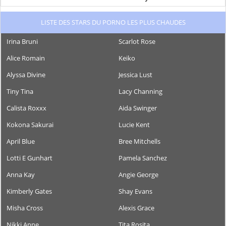
LISTE DES STARS DU PORNO LES PLUS CHAUDES
Irina Bruni
Scarlot Rose
Alice Romain
Keiko
Alyssa Divine
Jessica Lust
Tiny Tina
Lacy Channing
Calista Roxxx
Aida Swinger
Kokona Sakurai
Lucie Kent
April Blue
Bree Mitchells
Lotti E Gunhart
Pamela Sanchez
Anna Kay
Angie George
Kimberly Gates
Shay Evans
Misha Cross
Alexis Grace
Nikki Anne
Tita Rosita