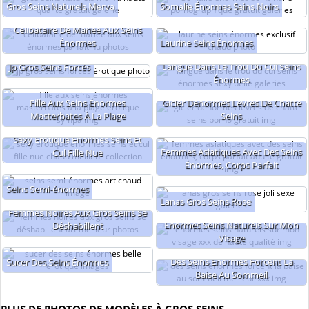
Gros Seins Naturels Merva
Somalie Énormes Seins Noirs
Célibataire De Mariée Aux Seins
Énormes
Laurine Seins Énormes
Langue Dans Le Trou Du Cul Seins
Jp Gros Seins Forcés
Énormes
Fille Aux Seins Énormes
Gicler Dénormes Lèvres De Chatte
Masterbates À La Plage
Seins
Sexy Érotique Énormes Seins Et
Femmes Asiatiques Avec Des Seins
Cul Fille Nue
Énormes, Corps Parfait
Seins Semi-énormes
Lanas Gros Seins Rose
Femmes Noires Aux Gros Seins Se
Énormes Seins Naturels Sur Mon
Déshabillent
Visage
Des Seins Énormes Forcent La
Sucer Des Seins Énormes
Baise Au Sommeil