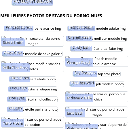
HOTEBONYTUBE.COM
MEILLEURES PHOTOS DE STARS DU PORNO NUES
Princess Donna
Jessica Robbin
Chanell Heart
Sierra Smith
Cindy Behr
Alexa Cruz
Georgia Peach
Bella Elise Rose
Sky Rodgers
Gina Snow
Heather Wild
Lexi Leigh
Doe Eyes
Indiana A Belle
Mia Sky
Jana Bach
Yuno Hoshi
Guinevere Huney