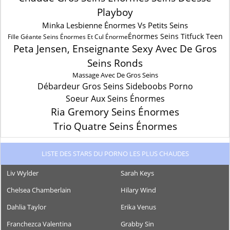
Playboy
Minka Lesbienne Énormes Vs Petits Seins
Énormes Seins Titfuck Teen
Fille Géante Seins Énormes Et Cul Énorme
Peta Jensen, Enseignante Sexy Avec De Gros
Seins Ronds
Massage Avec De Gros Seins
Débardeur Gros Seins Sideboobs Porno
Soeur Aux Seins Énormes
Ria Gremory Seins Énormes
Trio Quatre Seins Énormes
LISTE DES STARS DU PORNO LES PLUS CHAUDES
Liv Wylder
Sarah Keys
Chelsea Chamberlain
Hilary Wind
Dahlia Taylor
Erika Venus
Franchezca Valentina
Grabby Sin