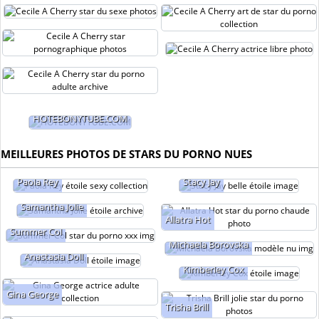
HOTEBONYTUBE.COM
MEILLEURES PHOTOS DE STARS DU PORNO NUES
Paola Rey
Stacy Jay
Samantha Jolie
Allatra Hot
Summer Col
Michaela Borovska
Anastasia Doll
Kimberley Cox
Gina George
Trisha Brill