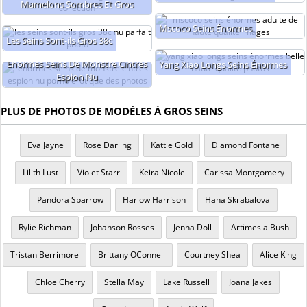
Mamelons Sombres Et Gros
Mscoco Seins Énormes
Les Seins Sont-ils Gros 38c
Énormes Seins De Monstre Cintres
Yang Xiao Longs Seins Énormes
Espion Nu
PLUS DE PHOTOS DE MODÈLES À GROS SEINS
Eva Jayne
Rose Darling
Kattie Gold
Diamond Fontane
Lilith Lust
Violet Starr
Keira Nicole
Carissa Montgomery
Pandora Sparrow
Harlow Harrison
Hana Skrabalova
Rylie Richman
Johanson Rosses
Jenna Doll
Artimesia Bush
Tristan Berrimore
Brittany OConnell
Courtney Shea
Alice King
Chloe Cherry
Stella May
Lake Russell
Joana Jakes