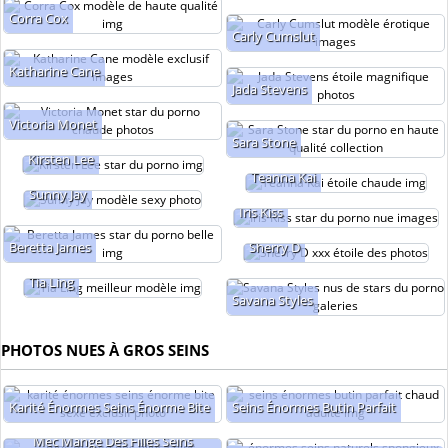
Corra Cox
Carly Cumslut
Katharine Cane
Jada Stevens
Victoria Monet
Sara Stone
Kirsten Lee
Teanna Kai
Sunny Jay
Iris Kiss
Beretta James
Sherry D
Tia Ling
Savana Styles
PHOTOS NUES À GROS SEINS
Karité Énormes Seins Énorme Bite
Seins Énormes Butin Parfait
Mec Mange Des Filles Seins