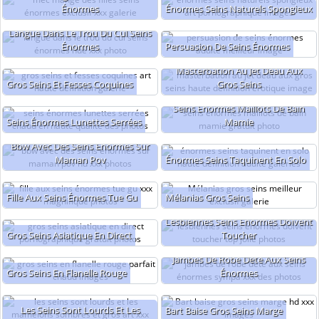
Énormes
Énormes Seins Naturels Spongieux
Langue Dans Le Trou Du Cul Seins
Énormes
Persuasion De Seins Énormes
Masterbation Au Jet Deau Aux
Gros Seins Et Fesses Coquines
Gros Seins
Seins Énormes Maillots De Bain
Seins Énormes Lunettes Serrées
Mamie
Bbw Avec Des Seins Énormes Sur
Maman Pov
Énormes Seins Taquinent En Solo
Fille Aux Seins Énormes Tue Gu
Mélanias Gros Seins
Lesbiennes Seins Énormes Doivent
Gros Seins Asiatique En Direct
Toucher
Jambes De Robe Dété Aux Seins
Gros Seins En Flanelle Rouge
Énormes
Les Seins Sont Lourds Et Les
Bart Baise Gros Seins Marge